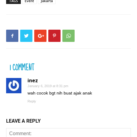
TAGS
Event
Jakarta
1 COMMENT
inez
January 6, 2019 at 8:31 pm
wah cocok bgt nih buat ajak anak
Reply
LEAVE A REPLY