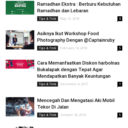
Ramadhan Ekstra : Berburu Kebutuhan
Ramadhan dan Lebaran
May 12, 2018
Tips & Trick
0
Asiknya Ikut Workshop Food
Photography Dengan @Captainruby
February 14, 2018
Tips & Trick
5
Cara Memanfaatkan Diskon harbolnas
Bukalapak dengan Tepat Agar
Mendapatkan Banyak Keuntungan
December 4, 2017
Tips & Trick
1
Mencegah Dan Mengatasi Aki Mobil
Tekor Di Jalan
October 18, 2016
Tips & Trick
5