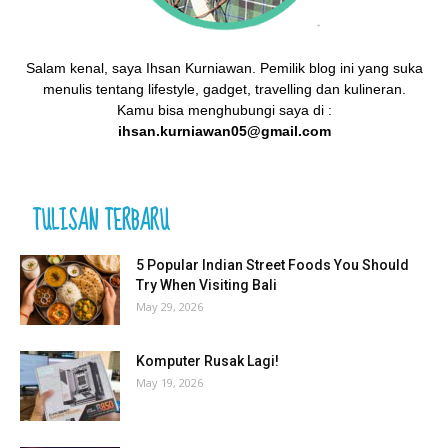
Salam kenal, saya Ihsan Kurniawan. Pemilik blog ini yang suka
menulis tentang lifestyle, gadget, travelling dan kulineran.
Kamu bisa menghubungi saya di :
ihsan.kurniawan05@gmail.com
TULISAN TERBARU
5 Popular Indian Street Foods You Should
Try When Visiting Bali
May 29, 2026
Komputer Rusak Lagi!
May 19, 2026