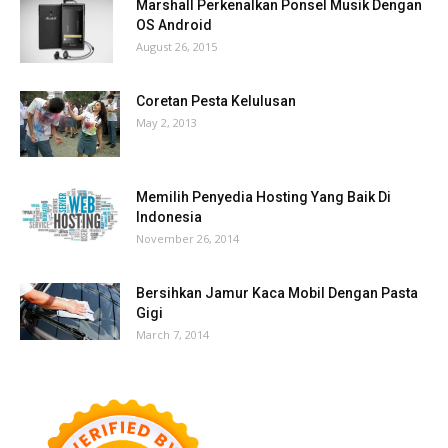
Marshall Perkenalkan Ponsel Musik Dengan
OS Android
August 26, 2015
Coretan Pesta Kelulusan
May 2, 2013
Memilih Penyedia Hosting Yang Baik Di
Indonesia
November 26, 2014
Bersihkan Jamur Kaca Mobil Dengan Pasta
Gigi
March 7, 2014