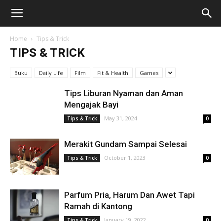
Home
Tips & Trick
TIPS & TRICK
Buku
Daily Life
Film
Fit & Health
Games
Tips Liburan Nyaman dan Aman
Mengajak Bayi
May 31, 2024
Tips & Trick
0
Merakit Gundam Sampai Selesai
October 1, 2023
Tips & Trick
0
Parfum Pria, Harum Dan Awet Tapi
Ramah di Kantong
January 19, 2022
Tips & Trick
0