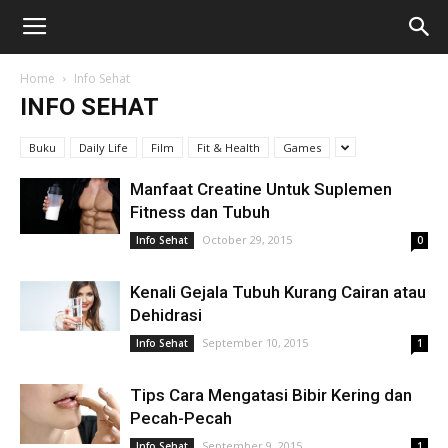
Home
Info Sehat
INFO SEHAT
Buku
Daily Life
Film
Fit & Health
Games
Manfaat Creatine Untuk Suplemen
Fitness dan Tubuh
October 29, 2015
Info Sehat
0
Kenali Gejala Tubuh Kurang Cairan atau
Dehidrasi
September 10, 2015
Info Sehat
1
Tips Cara Mengatasi Bibir Kering dan
Pecah-Pecah
September 9, 2015
Info Sehat
1