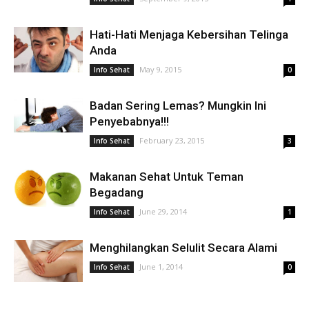
Hati-Hati Menjaga Kebersihan Telinga
Anda
May 9, 2015
Info Sehat
0
Badan Sering Lemas? Mungkin Ini
Penyebabnya!!!
February 23, 2015
Info Sehat
3
Makanan Sehat Untuk Teman
Begadang
June 29, 2014
Info Sehat
1
Menghilangkan Selulit Secara Alami
June 1, 2014
Info Sehat
0