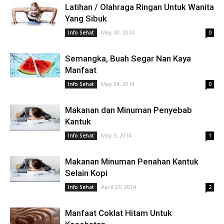
Latihan / Olahraga Ringan Untuk Wanita
Yang Sibuk
May 30, 2014
Info Sehat
0
Semangka, Buah Segar Nan Kaya
Manfaat
May 24, 2014
Info Sehat
0
Makanan dan Minuman Penyebab
Kantuk
May 5, 2014
Info Sehat
1
Makanan Minuman Penahan Kantuk
Selain Kopi
April 23, 2014
Info Sehat
2
Manfaat Coklat Hitam Untuk