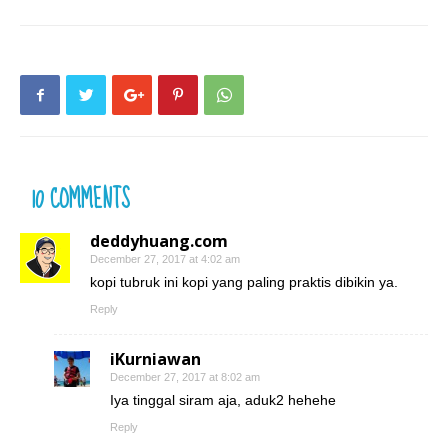
10 COMMENTS
deddyhuang.com
December 27, 2017 at 4:02 am
kopi tubruk ini kopi yang paling praktis dibikin ya.
Reply
iKurniawan
December 27, 2017 at 8:02 am
Iya tinggal siram aja, aduk2 hehehe
Reply