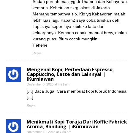
Sudah pernah mas, yg di Thamrin dan Kebayoran
kemarin. Kebetulan skrg lokasi di Jakarta.
Memang tempatnya sip. Klo yg Kebayoran malah
lebih luas lagi. Kapan2 saya coba tuliskan deh.
Tapi saya sepertinya lebih ke latte dan
keluarganya. Kemarin cobain manual brew, malah
kurang puas. Blum cocok mungkin.
Hehehe
Reply
Mengenal Kopi, Perbedaan Espresso,
Cappuccino, Latte dan Lainnya! |
iKurniawan
December 5, 2015 at 4:21 am
[…] Baca Juga: Cara membuat kopi tubruk Indonesia
[…]
Reply
Menikmati Kopi Toraja Dari Koffie Fabriek
Aroma, Bandung | iKurniawan
November 12, 2015 at 7:59 am