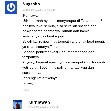
Nugroho
March 30, 2016 at 1:48 am
iKurniawan,
Udah pernah nyobain menyeruput di Tanamera…?
Kopinya lokal semua, bisa sekalian sharing dan
belajar sama baristanya..ramah dan homie
susananya pas buat ngopi.
Sekali-kali review mas tempat yang enak buat ngopi,
ya salah satunya Tanamera
Sebagai penikmat kopi juga, recomended dah
tempatnya.
Anyway, kapan-kapan nyobain seruput kopi Toraja di
ketinggian 1500m. Itu paling mantap kopi dan
suasananya.
(abis ngeliat artikelnya)
Salam,
Reply
iKurniawan
March 30, 2016 at 2:00 am