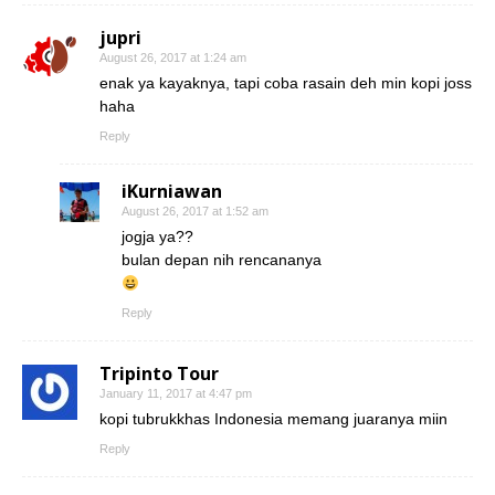
jupri
August 26, 2017 at 1:24 am
enak ya kayaknya, tapi coba rasain deh min kopi joss
haha
Reply
iKurniawan
August 26, 2017 at 1:52 am
jogja ya??
bulan depan nih rencananya
Reply
Tripinto Tour
January 11, 2017 at 4:47 pm
kopi tubrukkhas Indonesia memang juaranya miin
Reply