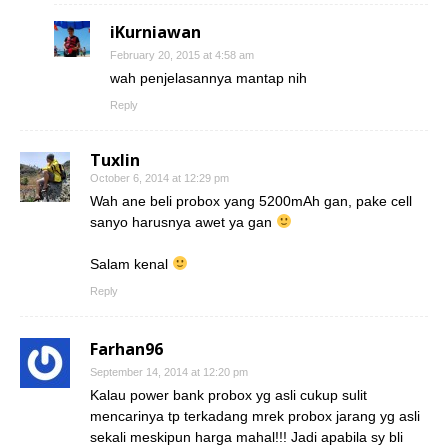
iKurniawan
February 20, 2015 at 4:58 am
wah penjelasannya mantap nih
Reply
Tuxlin
October 6, 2014 at 12:29 pm
Wah ane beli probox yang 5200mAh gan, pake cell
sanyo harusnya awet ya gan
Salam kenal
Reply
Farhan96
September 14, 2014 at 12:20 pm
Kalau power bank probox yg asli cukup sulit
mencarinya tp terkadang mrek probox jarang yg asli
sekali meskipun harga mahal!!! Jadi apabila sy bli