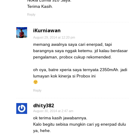
Nokia Lumia 920 Saya.
Terima Kasih.
Reply
iKurniawan
August 29, 2014 at 12:20 pm
memang awalnya saya cari enerpad, tapi
barangnya saya nggak ketemu. jd kalau berdasar
pengalaman, probox cukup rekomended.
oh oya, batre xperia saya ternyata 2350mAh. jadi
lumayan kok kinerja si Probox ini
Reply
dhity382
August 30, 2014 at 2:47 am
ok terima kasih jawabannya.
Kalo begitu sebisa mungkin cari yg enerpad dulu
ya, hehe.