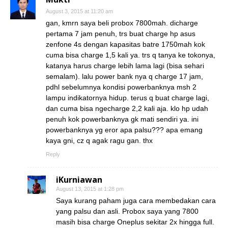
August 3, 2015 at 11:20 am
gan, kmrn saya beli probox 7800mah. dicharge
pertama 7 jam penuh, trs buat charge hp asus
zenfone 4s dengan kapasitas batre 1750mah kok
cuma bisa charge 1,5 kali ya. trs q tanya ke tokonya,
katanya harus charge lebih lama lagi (bisa sehari
semalam). lalu power bank nya q charge 17 jam,
pdhl sebelumnya kondisi powerbanknya msh 2
lampu indikatornya hidup. terus q buat charge lagi,
dan cuma bisa ngecharge 2,2 kali aja. klo hp udah
penuh kok powerbanknya gk mati sendiri ya. ini
powerbanknya yg eror apa palsu??? apa emang
kaya gni, cz q agak ragu gan. thx
Reply
iKurniawan
August 13, 2015 at 1:28 pm
Saya kurang paham juga cara membedakan cara
yang palsu dan asli. Probox saya yang 7800
masih bisa charge Oneplus sekitar 2x hingga full.