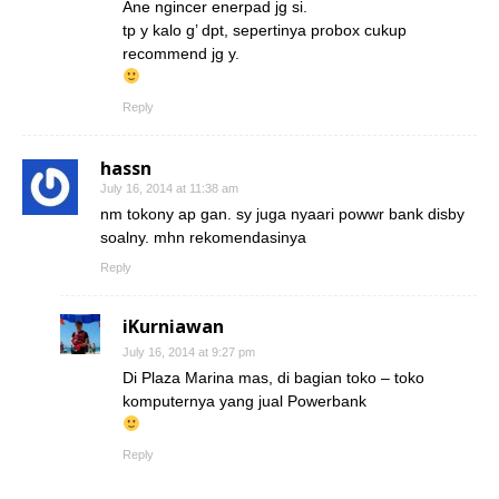
Ane ngincer enerpad jg si.
tp y kalo g’ dpt, sepertinya probox cukup
recommend jg y.
Reply
hassn
July 16, 2014 at 11:38 am
nm tokony ap gan. sy juga nyaari powwr bank disby
soalny. mhn rekomendasinya
Reply
iKurniawan
July 16, 2014 at 9:27 pm
Di Plaza Marina mas, di bagian toko – toko
komputernya yang jual Powerbank
Reply