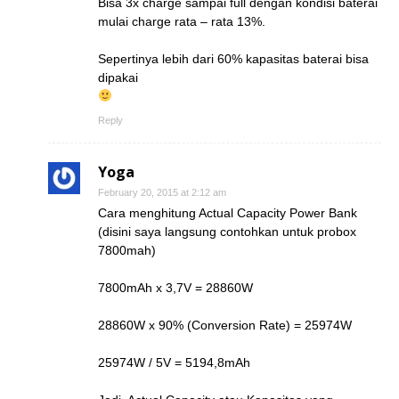
Bisa 3x charge sampai full dengan kondisi baterai
mulai charge rata – rata 13%.
Sepertinya lebih dari 60% kapasitas baterai bisa
dipakai
Reply
Yoga
February 20, 2015 at 2:12 am
Cara menghitung Actual Capacity Power Bank
(disini saya langsung contohkan untuk probox
7800mah)
7800mAh x 3,7V = 28860W
28860W x 90% (Conversion Rate) = 25974W
25974W / 5V = 5194,8mAh