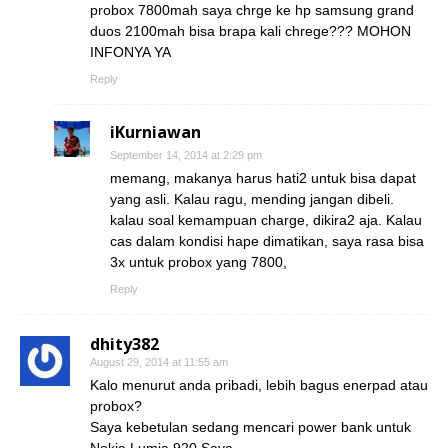
probox 7800mah saya chrge ke hp samsung grand
duos 2100mah bisa brapa kali chrege??? MOHON
INFONYA YA
Reply
iKurniawan
September 14, 2014 at 2:29 pm
memang, makanya harus hati2 untuk bisa dapat
yang asli. Kalau ragu, mending jangan dibeli.
kalau soal kemampuan charge, dikira2 aja. Kalau
cas dalam kondisi hape dimatikan, saya rasa bisa
3x untuk probox yang 7800,
Reply
dhity382
August 29, 2014 at 11:55 am
Kalo menurut anda pribadi, lebih bagus enerpad atau
probox?
Saya kebetulan sedang mencari power bank untuk