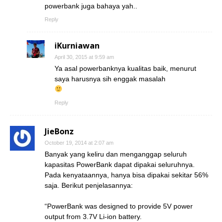
powerbank juga bahaya yah..
Reply
iKurniawan
April 30, 2015 at 9:59 am
Ya asal powerbanknya kualitas baik, menurut
saya harusnya sih enggak masalah
Reply
JieBonz
October 19, 2014 at 2:07 am
Banyak yang keliru dan menganggap seluruh
kapasitas PowerBank dapat dipakai seluruhnya.
Pada kenyataannya, hanya bisa dipakai sekitar 56%
saja. Berikut penjelasannya:
“PowerBank was designed to provide 5V power
output from 3.7V Li-ion battery.