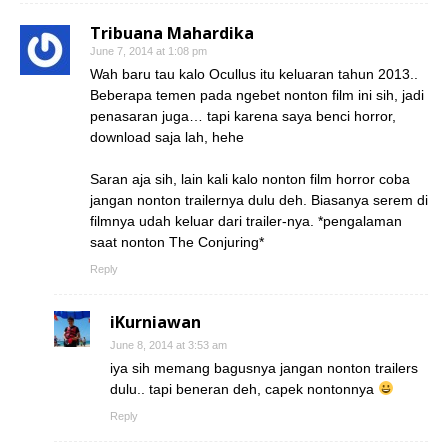
Tribuana Mahardika
June 7, 2014 at 1:08 pm
Wah baru tau kalo Ocullus itu keluaran tahun 2013..
Beberapa temen pada ngebet nonton film ini sih, jadi
penasaran juga… tapi karena saya benci horror,
download saja lah, hehe
Saran aja sih, lain kali kalo nonton film horror coba
jangan nonton trailernya dulu deh. Biasanya serem di
filmnya udah keluar dari trailer-nya. *pengalaman
saat nonton The Conjuring*
Reply
iKurniawan
June 8, 2014 at 3:53 am
iya sih memang bagusnya jangan nonton trailers
dulu.. tapi beneran deh, capek nontonnya
Reply