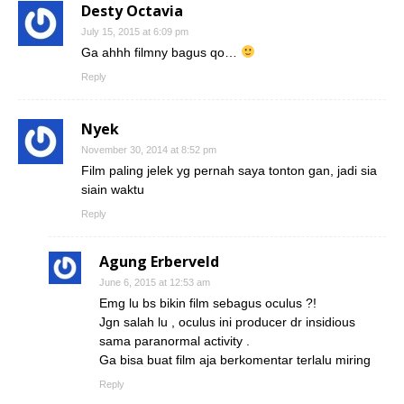
Desty Octavia
July 15, 2015 at 6:09 pm
Ga ahhh filmny bagus qo…
Reply
Nyek
November 30, 2014 at 8:52 pm
Film paling jelek yg pernah saya tonton gan, jadi sia
siain waktu
Reply
Agung Erberveld
June 6, 2015 at 12:53 am
Emg lu bs bikin film sebagus oculus ?!
Jgn salah lu , oculus ini producer dr insidious
sama paranormal activity .
Ga bisa buat film aja berkomentar terlalu miring
Reply