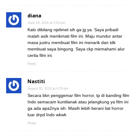
diana
June 18, 2016 at 3:53 pm
Kalo dibilang njelimet sih ga jg ya. Saya pribadi
malah asik menikmati film ini. Maju mundur antar
masa justru membuat film ini menarik dan tdk
membuat saya bingung. Saya ckp memahami alur
cerita film ini.
Reply
Nastiti
August 20, 2015 at 4:29 pm
Secara bkn penggemar film horror, tp di banding film
Indo semacam kuntilanak atau jelangkung ya film ini
ga ada apa2nya sih. Masih lebih berani liat horror
luar drpd Indo wkwk
Reply