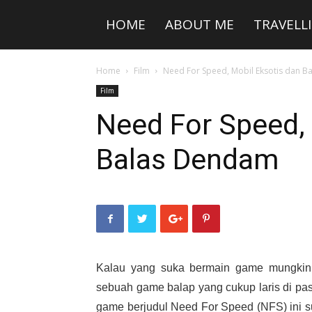
HOME
ABOUT ME
TRAVELL
Home
Film
Need For Speed, Mobil Eksotis dan 
Film
Need For Speed, 
Balas Dendam
Kalau yang suka bermain game mungkin
sebuah game balap yang cukup laris di pas
game berjudul Need For Speed (NFS) ini su