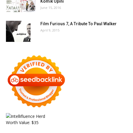
Komik Opini
June 15, 2016
Film Furious 7, A Tribute To Paul Walker
April 9, 2015