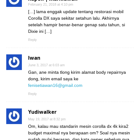
February 21, 2018 at 4:10 pm
[…] lama enggak update tentang restorasi mobil
Corolla DX saya sekitar setahun lalu. Akhirnya
setelah hampir benar-benar genap satu tahun, si
Dixie ini […]
Reply
Iwan
June 3, 2017 at 6:03 am
Gan, ane minta tlong kirim alamat body repairnya
dong, kirim email saya ke
fenisetiawan16@gmail.com
Reply
Yudiwalker
May 19, 2017 at 8:32 pm
Om, kalau mau standarin mesin corolla dx 4k kira2
budget maximal nya berapaan om? Soal nya mesin
sudah mulai berasap, dan kata owner sebelum nya