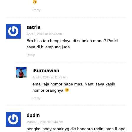
Reply
satria
April 6, 2015 at 10:30 am
Bro bisa tau bengkelnya di sebelah mana? Posisi
saya di b.lampung juga
Reply
iKurniawan
April 6, 2015 at 11:22 am
email aja nomor hape mas. Nanti saya kasih
nomor orangnya
Reply
dudin
March 3, 2015 at 3:44 pm
bengkel body repair yg dkt bandara radin inten II apa