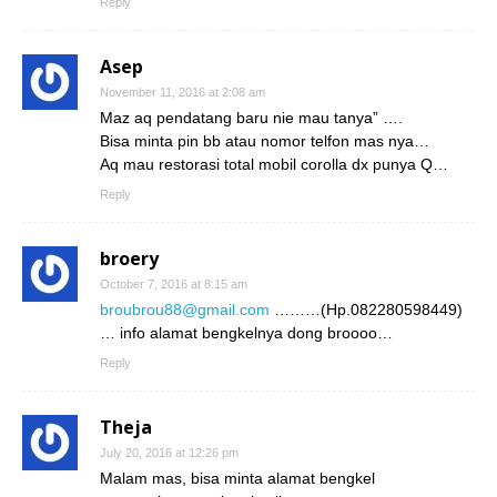
Reply
Asep
November 11, 2016 at 2:08 am
Maz aq pendatang baru nie mau tanya” ….
Bisa minta pin bb atau nomor telfon mas nya…
Aq mau restorasi total mobil corolla dx punya Q…
Reply
broery
October 7, 2016 at 8:15 am
broubrou88@gmail.com
………(Hp.082280598449)
… info alamat bengkelnya dong broooo…
Reply
Theja
July 20, 2016 at 12:26 pm
Malam mas, bisa minta alamat bengkel