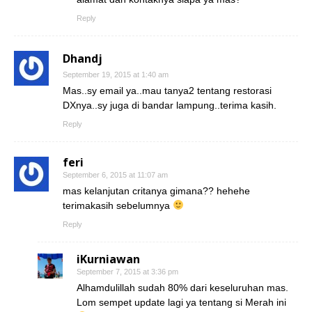
Reply
Dhandj
September 19, 2015 at 1:40 am
Mas..sy email ya..mau tanya2 tentang restorasi
DXnya..sy juga di bandar lampung..terima kasih.
Reply
feri
September 6, 2015 at 11:07 am
mas kelanjutan critanya gimana?? hehehe
terimakasih sebelumnya
Reply
iKurniawan
September 7, 2015 at 3:36 pm
Alhamdulillah sudah 80% dari keseluruhan mas.
Lom sempet update lagi ya tentang si Merah ini