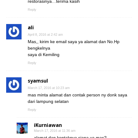
restorasinya…terima kasih
Reply
ali
April 8, 2016 at 2:42 am
Mas,, kirim ke email saya ya alamat dan No.Hp
bengkelnya
saya di Kemiling
Reply
syamsul
March 17, 2016 at 10:23 am
mas minta alamat dan contak person ny donk saya
dari lampung selatan
Reply
iKurniawan
March 17, 2016 at 11:36 am
alamat dan kontaknya siapa ya mas?