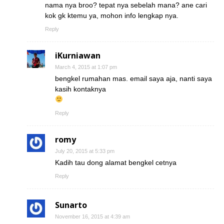
nama nya broo? tepat nya sebelah mana? ane cari
kok gk ktemu ya, mohon info lengkap nya.
Reply
iKurniawan
March 4, 2015 at 1:07 pm
bengkel rumahan mas. email saya aja, nanti saya
kasih kontaknya
Reply
romy
July 20, 2015 at 5:33 pm
Kadih tau dong alamat bengkel cetnya
Reply
Sunarto
November 16, 2015 at 4:39 am