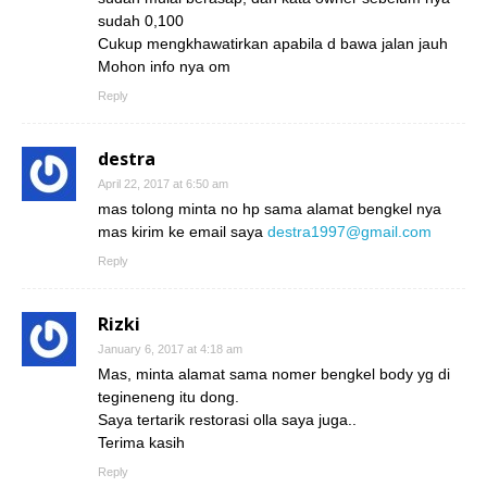
sudah 0,100
Cukup mengkhawatirkan apabila d bawa jalan jauh
Mohon info nya om
Reply
destra
April 22, 2017 at 6:50 am
mas tolong minta no hp sama alamat bengkel nya
mas kirim ke email saya
destra1997@gmail.com
Reply
Rizki
January 6, 2017 at 4:18 am
Mas, minta alamat sama nomer bengkel body yg di
tegineneng itu dong.
Saya tertarik restorasi olla saya juga..
Terima kasih
Reply