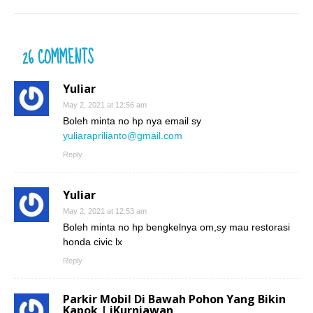
26 COMMENTS
Yuliar
May 2, 2021 at 12:56 am
Boleh minta no hp nya email sy
yuliaraprilianto@gmail.com
Reply
Yuliar
May 2, 2021 at 12:53 am
Boleh minta no hp bengkelnya om,sy mau restorasi
honda civic lx
Reply
Parkir Mobil Di Bawah Pohon Yang Bikin
Kapok | iKurniawan