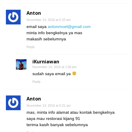
Anton
November 14, 2016 at 5:33 am
email saya
antonmoel@gmail.com
minta info bengkelnya ya mas
makasih sebelumnya
Reply
iKurniawan
November 14, 2016 at 1:56 pm
sudah saya email ya
Reply
Anton
November 14, 2016 at 5:31 am
mas, minta info alamat atau kontak bengkelnya
saya mau restorasi kijang 91
terima kasih banyak sebelumnya