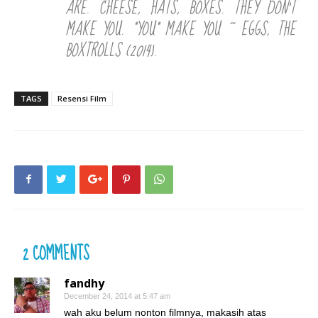
ARE. CHEESE, HATS, BOXES. THEY DON’T
MAKE YOU. “YOU” MAKE YOU ~ EGGS, THE
BOXTROLLS (2014).
TAGS
Resensi Film
2 COMMENTS
fandhy
December 24, 2014 at 5:47 am
wah aku belum nonton filmnya, makasih atas