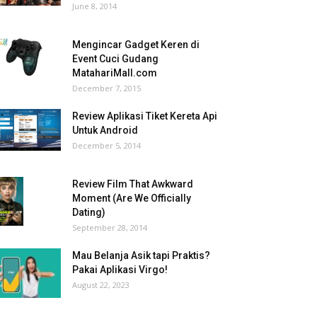
June 8, 2014
Mengincar Gadget Keren di
Event Cuci Gudang
MatahariMall.com
December 7, 2015
Review Aplikasi Tiket Kereta Api
Untuk Android
December 5, 2014
Review Film That Awkward
Moment (Are We Officially
Dating)
September 28, 2014
Mau Belanja Asik tapi Praktis?
Pakai Aplikasi Virgo!
August 22, 2023