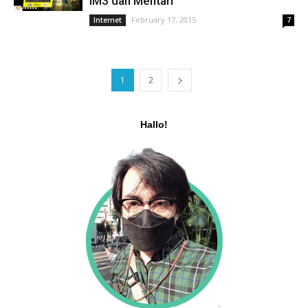
IM3 dan Mentari
February 17, 2015
Internet
7
1
2
Hallo!