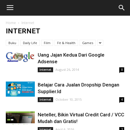
Home
Internet
INTERNET
Buku
Daily Life
Film
Fit & Health
Games
Uang Jajan Kedua Dari Google
Adsense
August 26, 2014
Internet
0
Belajar Cara Jualan Dropship Dengan
Supplier.Id
October 10, 2015
Internet
4
Neteller, Bikin Virtual Credit Card / VCC
Mudah dan Gratis!
April 6, 2016
Internet
2