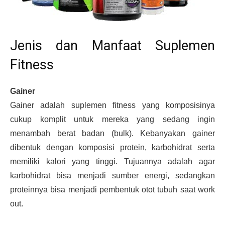
Jenis dan Manfaat Suplemen
Fitness
Gainer
Gainer adalah suplemen fitness yang komposisinya
cukup komplit untuk mereka yang sedang ingin
menambah berat badan (bulk). Kebanyakan gainer
dibentuk dengan komposisi protein, karbohidrat serta
memiliki kalori yang tinggi. Tujuannya adalah agar
karbohidrat bisa menjadi sumber energi, sedangkan
proteinnya bisa menjadi pembentuk otot tubuh saat work
out.