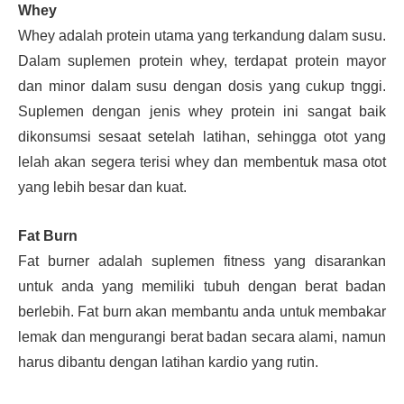
Whey
Whey adalah protein utama yang terkandung dalam susu.
Dalam suplemen protein whey, terdapat protein mayor
dan minor dalam susu dengan dosis yang cukup tnggi.
Suplemen dengan jenis whey protein ini sangat baik
dikonsumsi sesaat setelah latihan, sehingga otot yang
lelah akan segera terisi whey dan membentuk masa otot
yang lebih besar dan kuat.
Fat Burn
Fat burner adalah suplemen fitness yang disarankan
untuk anda yang memiliki tubuh dengan berat badan
berlebih. Fat burn akan membantu anda untuk membakar
lemak dan mengurangi berat badan secara alami, namun
harus dibantu dengan latihan kardio yang rutin.