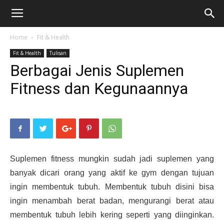
Home
Fit & Health
Fit & Health
Tulisan
Berbagai Jenis Suplemen
Fitness dan Kegunaannya
Suplemen fitness mungkin sudah jadi suplemen yang
banyak dicari orang yang aktif ke gym dengan tujuan
ingin membentuk tubuh. Membentuk tubuh disini bisa
ingin menambah berat badan, mengurangi berat atau
membentuk tubuh lebih kering seperti yang diinginkan.