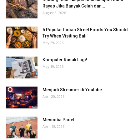
Rayap Jika Banyak Celah dan...
August 8, 2026
5 Popular Indian Street Foods You Should
Try When Visiting Bali
May 29, 2026
Komputer Rusak Lagi!
May 19, 2026
Menjadi Streamer di Youtube
April 20, 2026
Mencoba Padel
April 15, 2026