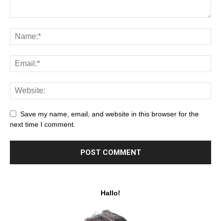
Save my name, email, and website in this browser for the
next time I comment.
Hallo!