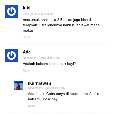
kiki
June 20, 2016 at 3:55 pm
mas untuk anak usia 2.5 bulan juga bisa d
terapkan?? trs lendirnya nanti kluar lewat mana?
makasih..
Reply
Ade
November 2, 2015 at 1:00 pm
Adakah balsem khusus utk bayi?
Reply
iKurniawan
November 2, 2015 at 1:08 pm
Ada mbak. Coba tanya di apotik, transfulmin
balsem, untuk bayi.
Reply