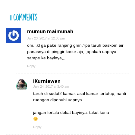
11 COMMENTS
mumun maimunah
July 23, 2017 at 12:03 pm
om,,,kl ga pake ranjang gmn,?pa taruh baskom air
panasnya di pinggir kasur aja,,,apakah uapnya
sampe ke bayinya,,,,
Reply
iKurniawan
July 24, 2017 at 3:40 am
taruh di sudut2 kamar. asal kamar tertutup, nanti
ruangan dipenuhi uapnya.
jangan terlalu dekat bayinya. takut kena
Reply