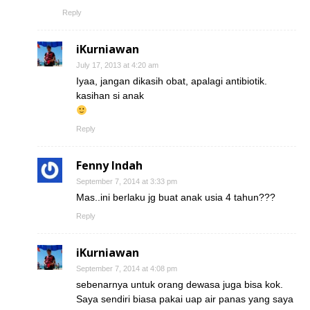
Reply
iKurniawan
July 17, 2013 at 4:20 am
Iyaa, jangan dikasih obat, apalagi antibiotik.
kasihan si anak
Reply
Fenny Indah
September 7, 2014 at 3:33 pm
Mas..ini berlaku jg buat anak usia 4 tahun???
Reply
iKurniawan
September 7, 2014 at 4:08 pm
sebenarnya untuk orang dewasa juga bisa kok.
Saya sendiri biasa pakai uap air panas yang saya