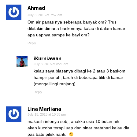
Ahmad
July 3, 2015 at 7:57 am
Om air panas nya seberapa banyak om? Trus
diletakin dimana baskomnya kalau di dalam kamar
apa uapnya sampe ke bayi om?
Reply
iKurniawan
July 3, 2015 at 8:21 am
kalau saya biasanya dibagi ke 2 atau 3 baskom
hampir penuh, taruh di beberapa titik di kamar
(mengelilingi ranjang).
Reply
Lina Marliana
July 15, 2013 at 10:35 pm
makasih infonya sob,, anakku usia 10 bulan nih..
akan kucoba terapi uap dan sinar matahari kalau dia
pas batu pilek nanti..