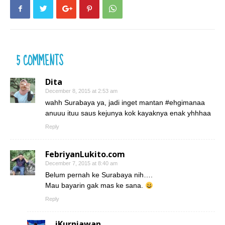
5 COMMENTS
Dita
December 8, 2015 at 2:53 am
wahh Surabaya ya, jadi inget mantan #ehgimanaa
anuuu ituu saus kejunya kok kayaknya enak yhhhaa
Reply
FebriyanLukito.com
December 7, 2015 at 8:40 am
Belum pernah ke Surabaya nih….
Mau bayarin gak mas ke sana.
Reply
iKurniawan