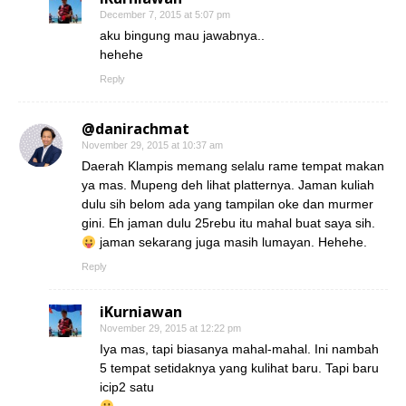
December 7, 2015 at 5:07 pm
aku bingung mau jawabnya..
hehehe
Reply
@danirachmat
November 29, 2015 at 10:37 am
Daerah Klampis memang selalu rame tempat makan
ya mas. Mupeng deh lihat platternya. Jaman kuliah
dulu sih belom ada yang tampilan oke dan murmer
gini. Eh jaman dulu 25rebu itu mahal buat saya sih.
jaman sekarang juga masih lumayan. Hehehe.
Reply
iKurniawan
November 29, 2015 at 12:22 pm
Iya mas, tapi biasanya mahal-mahal. Ini nambah
5 tempat setidaknya yang kulihat baru. Tapi baru
icip2 satu