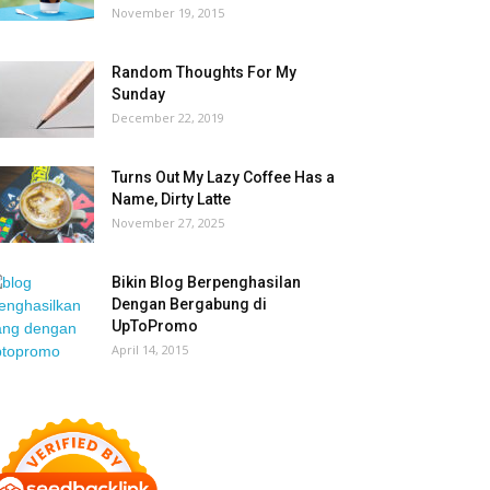
November 19, 2015
Random Thoughts For My
Sunday
December 22, 2019
Turns Out My Lazy Coffee Has a
Name, Dirty Latte
November 27, 2025
Bikin Blog Berpenghasilan
Dengan Bergabung di
UpToPromo
April 14, 2015