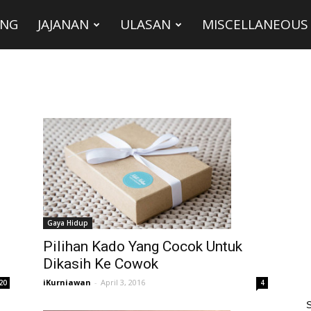
ING
JAJANAN
ULASAN
MISCELLANEOUS
Gaya Hidup
Pilihan Kado Yang Cocok Untuk
Dikasih Ke Cowok
iKurniawan
-
April 3, 2016
4
20
S