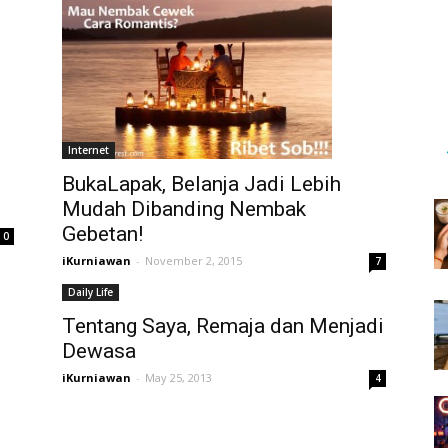
Internet
BukaLapak, Belanja Jadi Lebih
Mudah Dibanding Nembak
Gebetan!
0
iKurniawan
-
November 2, 2015
7
Daily Life
Tentang Saya, Remaja dan Menjadi
Dewasa
iKurniawan
-
May 25, 2013
4