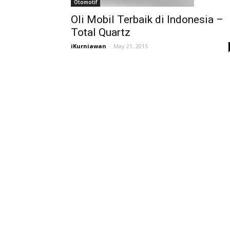
Otomotif
Oli Mobil Terbaik di Indonesia –
Total Quartz
iKurniawan
-
May 21, 2015