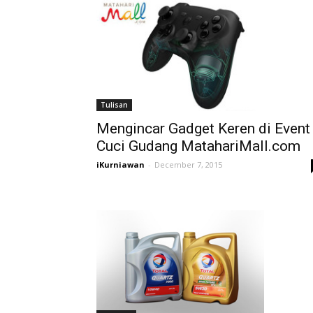
Tulisan
Mengincar Gadget Keren di Event
Cuci Gudang MatahariMall.com
iKurniawan
-
December 7, 2015