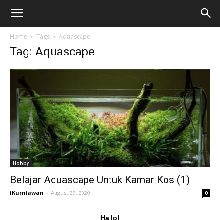
Home
Tags
Aquascape
Tag: Aquascape
Hobby
Belajar Aquascape Untuk Kamar Kos (1)
iKurniawan
-
August 29, 2020
0
Hallo!