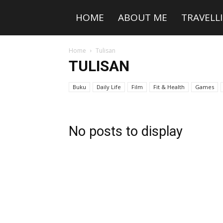
HOME
ABOUT ME
TRAVELL
Home
Tulisan
TULISAN
Buku
Daily Life
Film
Fit & Health
Games
No posts to display