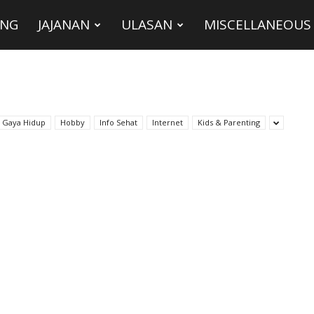
ING
JAJANAN
ULASAN
MISCELLANEOUS
Gaya Hidup
Hobby
Info Sehat
Internet
Kids & Parenting