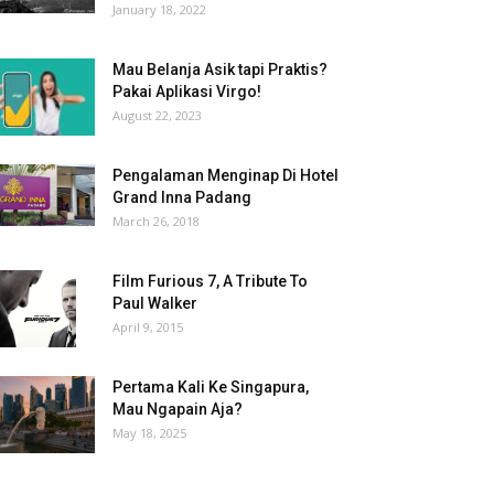
January 18, 2022
Mau Belanja Asik tapi Praktis?
Pakai Aplikasi Virgo!
August 22, 2023
Pengalaman Menginap Di Hotel
Grand Inna Padang
March 26, 2018
Film Furious 7, A Tribute To
Paul Walker
April 9, 2015
Pertama Kali Ke Singapura,
Mau Ngapain Aja?
May 18, 2025