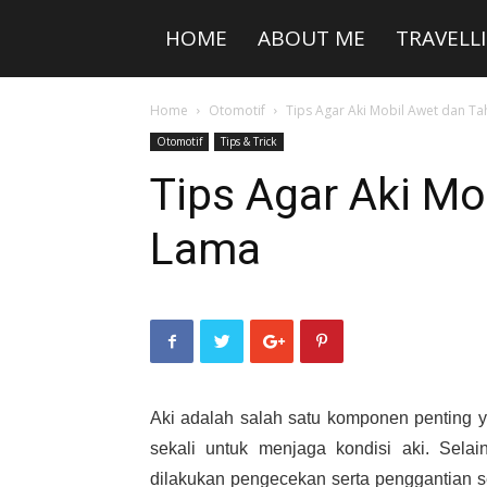
HOME
ABOUT ME
TRAVELL
Home
Otomotif
Tips Agar Aki Mobil Awet dan T
Otomotif
Tips & Trick
Tips Agar Aki Mo
Lama
Aki adalah salah satu komponen penting y
sekali untuk menjaga kondisi aki. Sela
dilakukan pengecekan serta penggantian s