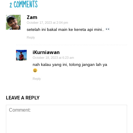
2 COMMENTS
Zam
October 17, 2023 at 2:04 pm
setelah ini bakal main ke kereta api mini..
Reply
iKurniawan
October 18, 2023 at 6:23 am
nah kalau yang ini, tolong jangan lah ya
Reply
LEAVE A REPLY