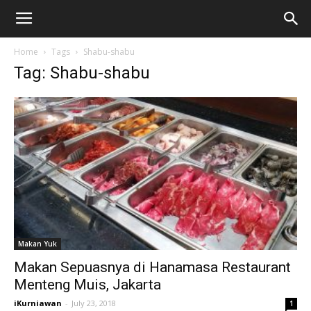
Home
Tags
Shabu-shabu
Tag: Shabu-shabu
Makan Yuk
Makan Sepuasnya di Hanamasa Restaurant
Menteng Muis, Jakarta
iKurniawan
-
July 23, 2018
1