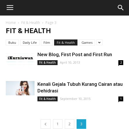
Home
Fit & Health
Page 3
FIT & HEALTH
Buku
Daily Life
Film
Fit & Health
Games
New Blog, First Post and First Run
April 10, 2013
Fit & Health
2
Kenali Gejala Tubuh Kurang Cairan atau
Dehidrasi
September 10, 2015
Fit & Health
1
1
2
3