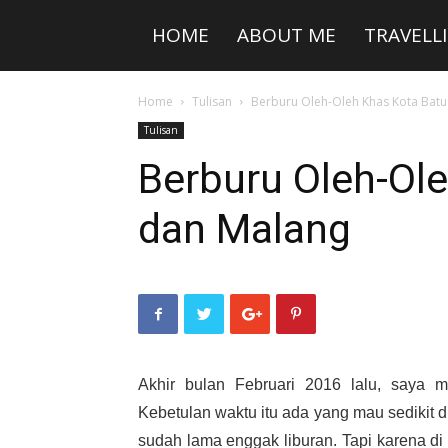
HOME
ABOUT ME
TRAVELL
Home
Tulisan
Berburu Oleh-Oleh Khas Kota Bat
Tulisan
Berburu Oleh-Ol
dan Malang
Akhir bulan Februari 2016 lalu, saya m
Kebetulan waktu itu ada yang mau sedikit di
sudah lama enggak liburan. Tapi karena d